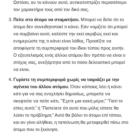
Ωστόσο, αν το κάνουν αυτό, αντικατοπτρίζει περισσότερο
τον χαρακτήρα τους από τον δικό σας.
Πείτε στο άτομο να σταματήσει.
Μπορεί να δείτε ότι το
άτομο δεν συνειδητοποιεί τι κάνει. Εάν νομίζετε ότι μπορεί
να συμβαίνει αυτό, καλέστε την εκεί ακριβώς εκεί και
ενημερώστε της τι κάνει είναι λάθος. Προσέξτε να
αποφύγετε τη συμπεριφορά του ίδιου τύπου προς αυτήν.
Ο εξευτελισμός ενός άλλου ατόμου δεν πρέπει να είναι ο
στόχος σας, ανεξάρτητα από το πόσο δελεαστικό μπορεί
να είναι.
Γυρίστε τη συμπεριφορά χωρίς να ταιριάζει με την
αγένεια του άλλου ατόμου.
Όταν κάποιος λέει ή κάνει
κάτι για να σας ενοχλήσει δημοσίως, μπορείτε να
σκεφτείτε να πείτε κάτι, "Έχετε μια κακή μέρα;" "Γιατί το
είπες αυτό;" ή "Πιστεύετε ότι αυτό που μόλις είπατε θα
λύσει το πρόβλημα;" Αυτό θα βάλει το άτομο επί τόπου,
και αν γίνει αλήθεια, η ταπείνωση θα μεταφερθεί πίσω στο
άτομο που το ξεκίνησε.