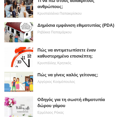
Τι να πω στους αδιάκριτους
ανθρώπους;
Κρυσταλλένια Παπακιρίσκου
Δημόσια εμφάνιση εθιμοτυπίας (PDA)
Ρεβέκκα Παπαμάρκου
Πώς να αντιμετωπίσετε έναν
καθυστερημένο επισκέπτη;
Κρυστάλλης Κρητικός
Πώς να γίνεις καλός γείτονας;
Αργύριος Κοσμόπουλος
Οδηγός για τη σωστή εθιμοτυπία
δώρου γάμου
Ερμόλαος Ρόκας