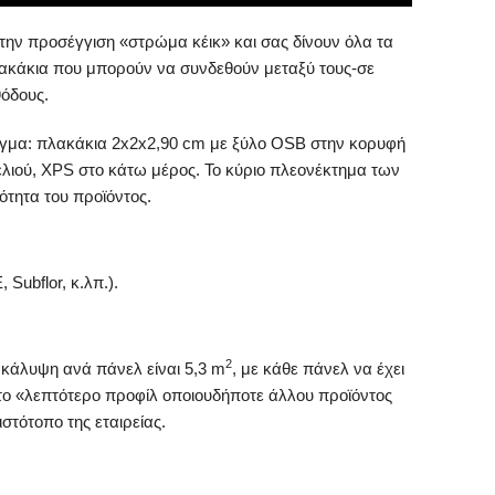
την προσέγγιση «στρώμα κέικ» και σας δίνουν όλα τα
ακάκια που μπορούν να συνδεθούν μεταξύ τους-σε
όδους.
ειγμα: πλακάκια 2x2x2,90 cm με ξύλο OSB στην κορυφή
λιού, XPS στο κάτω μέρος. Το κύριο πλεονέκτημα των
τητα του προϊόντος.
ubflor, κ.λπ.).
2
Η κάλυψη ανά πάνελ είναι 5,3 m
, με κάθε πάνελ να έχει
 το «λεπτότερο προφίλ οποιουδήποτε άλλου προϊόντος
στότοπο της εταιρείας.