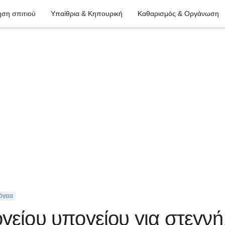
ση σπιτιού
Υπαίθρια & Κηπουρική
Καθαρισμός & Οργάνωση
όγεια
γείου υπογείου για στεγνή