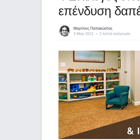
επένδυση δαπ
Μαρτίνος Παπακώστας
3 Μαρ 2021
•
3 λεπτά ανάγνωση