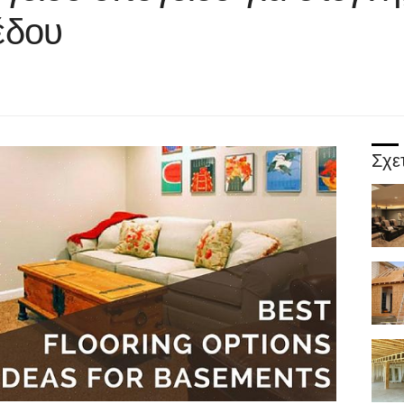
έδου
Σχε