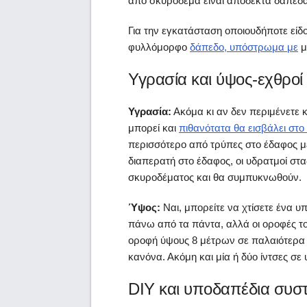
από σκυρόδεμα είναι αποδεκτά δάπεδα 
Για την εγκατάσταση οποιουδήποτε είδ
φυλλόμορφο
δάπεδο, υπόστρωμα με
μ
Υγρασία και ύψος-εχθροί
Υγρασία:
Ακόμα κι αν δεν περιμένετε 
μπορεί και
πιθανότατα θα εισβάλει στο
περισσότερο από τρύπες στο έδαφος μ
διαπερατή στο έδαφος, οι υδρατμοί σ
σκυροδέματος και θα συμπυκνωθούν.
Ύψος:
Ναι, μπορείτε να χτίσετε ένα υ
πάνω από τα πάντα, αλλά οι οροφές το
οροφή ύψους 8 μέτρων σε παλαιότερα σ
κανόνα. Ακόμη και μία ή δύο ίντσες σε
DIY και υποδαπέδια συσ