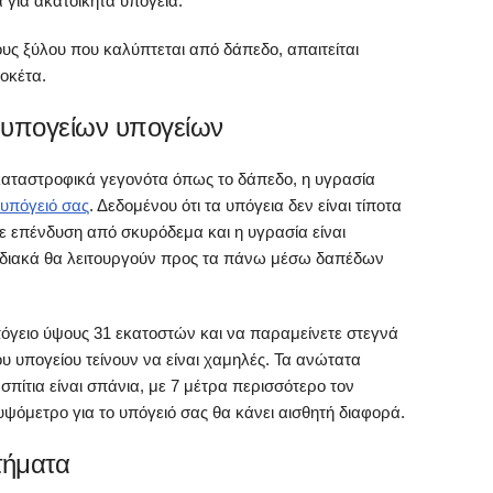
για ακατοίκητα υπόγεια.
ους ξύλου που καλύπτεται από δάπεδο, απαιτείται
οκέτα.
 υπογείων υπογείων
καταστροφικά γεγονότα όπως το δάπεδο, η υγρασία
 υπόγειό σας
. Δεδομένου ότι τα υπόγεια δεν είναι τίποτα
ε επένδυση από σκυρόδεμα και η υγρασία είναι
ταδιακά θα λειτουργούν προς τα πάνω μέσω δαπέδων
πόγειο ύψους 31 εκατοστών και να παραμείνετε στεγνά
υ υπογείου τείνουν να είναι χαμηλές. Τα ανώτατα
πίτια είναι σπάνια, με 7 μέτρα περισσότερο τον
 υψόμετρο για το υπόγειό σας θα κάνει αισθητή διαφορά.
τήματα