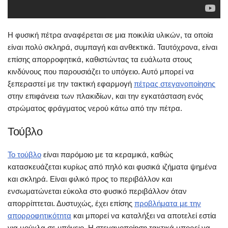
Η φυσική πέτρα αναφέρεται σε μια ποικιλία υλικών, τα οποία
είναι πολύ σκληρά, συμπαγή και ανθεκτικά. Ταυτόχρονα, είναι
επίσης απορροφητικά, καθιστώντας τα ευάλωτα στους
κινδύνους που παρουσιάζει το υπόγειο. Αυτό μπορεί να
ξεπεραστεί με την τακτική εφαρμογή
πέτρας στεγανοποίησης
στην επιφάνεια των πλακιδίων, και την εγκατάσταση ενός
στρώματος φράγματος νερού κάτω από την πέτρα.
Τούβλο
Το τούβλο
είναι παρόμοιο με τα κεραμικά, καθώς
κατασκευάζεται κυρίως από πηλό και φυσικά ιζήματα ψημένα
και σκληρά. Είναι φιλικό προς το περιβάλλον και
ενσωματώνεται εύκολα στο φυσικό περιβάλλον όταν
απορρίπτεται. Δυστυχώς, έχει επίσης
προβλήματα με την
απορροφητικότητα
και μπορεί να καταλήξει να αποτελεί εστία
για μούχλα σε υπόγειο. Η στεγανοποίηση τακτικά μπορεί να