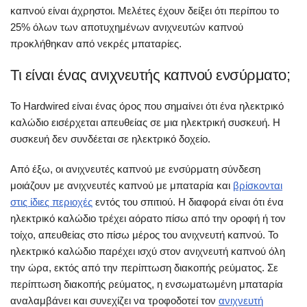
καπνού είναι άχρηστοι. Μελέτες έχουν δείξει ότι περίπου το
25% όλων των αποτυχημένων ανιχνευτών καπνού
προκλήθηκαν από νεκρές μπαταρίες.
Τι είναι ένας ανιχνευτής καπνού ενσύρματο;
Το Hardwired είναι ένας όρος που σημαίνει ότι ένα ηλεκτρικό
καλώδιο εισέρχεται απευθείας σε μια ηλεκτρική συσκευή. Η
συσκευή δεν συνδέεται σε ηλεκτρικό δοχείο.
Από έξω, οι ανιχνευτές καπνού με ενσύρματη σύνδεση
μοιάζουν με ανιχνευτές καπνού με μπαταρία και
βρίσκονται
στις ίδιες περιοχές
εντός του σπιτιού. Η διαφορά είναι ότι ένα
ηλεκτρικό καλώδιο τρέχει αόρατο πίσω από την οροφή ή τον
τοίχο, απευθείας στο πίσω μέρος του ανιχνευτή καπνού. Το
ηλεκτρικό καλώδιο παρέχει ισχύ στον ανιχνευτή καπνού όλη
την ώρα, εκτός από την περίπτωση διακοπής ρεύματος. Σε
περίπτωση διακοπής ρεύματος, η ενσωματωμένη μπαταρία
αναλαμβάνει και συνεχίζει να τροφοδοτεί τον
ανιχνευτή