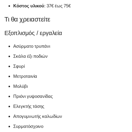
Κόστος υλικού
: 37€ έως 75€
Τι θα χρειαστείτε
Εξοπλισμός / εργαλεία
Ασύρματο τρυπάνι
Σκάλα έξι ποδιών
Σφυρί
Μετροταινία
Μολύβι
Πριόνι γυψοσανίδας
Ελεγκτής τάσης
Απογυμνωτής καλωδίων
Συρματόσχοινο