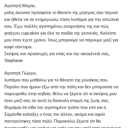
Αγαπητή Μαρία,
μόλις άκουσα πρόσφατα το θάνατο της μητέρας σου πέρυσι
και ήθελα να σε ενημερώσω πόσο λυπάμαι για την απώλεια
σου. Έχω πολλές αγαπημένες αναμνήσεις της και πώς
φτιάχνει cupcakes για όλα τα παιδιά της γειτονιάς. Καλέστε
μου όταν έχετε χρόνο. Ίσως μπορούμε να πάρουμε μαζί για
καφέ σύντομα.
Σκέψεις και προσευχές για εσάς και την οικογένειά σας,
Stephanie
Αγαπητέ Γιώργο,
λυπάμαι που μαθαίνω για το θάνατο της γυναίκας σου.
Παρόλο που ήμουν έξω από την πόλη και δεν μπορούσα να
παρευρεθώ στην κηδεία, θέλω να ξέρετε ότι οι σκέψεις μου
ήταν μαζί σας σε αυτή τη δύσκολη στιγμή της ζωής σας.
Θυμάμαι ότι είδα τον αγαπημένο τρόπο που εσύ και η
Σαμάνθα κοίταξες ο ένας τον άλλον, ακόμα και αφού
παντρεύτηκες τόσο πολύ. Παρακαλώ ξέρετε ότι θα
προσευχηθώ για ειρήνη για εσάς και την υπόλοιπη οικογένεια.