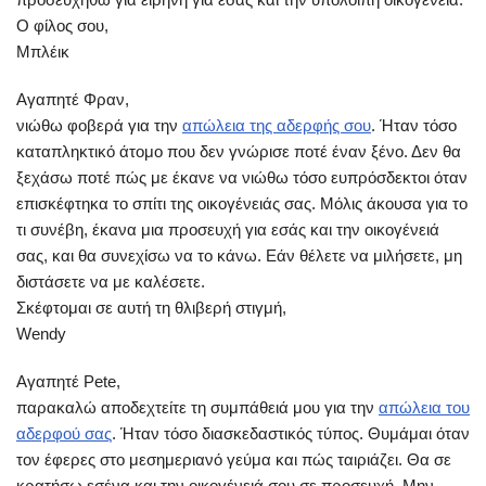
Ο φίλος σου,
Μπλέικ
Αγαπητέ Φραν,
νιώθω φοβερά για την
απώλεια της αδερφής σου
. Ήταν τόσο
καταπληκτικό άτομο που δεν γνώρισε ποτέ έναν ξένο. Δεν θα
ξεχάσω ποτέ πώς με έκανε να νιώθω τόσο ευπρόσδεκτοι όταν
επισκέφτηκα το σπίτι της οικογένειάς σας. Μόλις άκουσα για το
τι συνέβη, έκανα μια προσευχή για εσάς και την οικογένειά
σας, και θα συνεχίσω να το κάνω. Εάν θέλετε να μιλήσετε, μη
διστάσετε να με καλέσετε.
Σκέφτομαι σε αυτή τη θλιβερή στιγμή,
Wendy
Αγαπητέ Pete,
παρακαλώ αποδεχτείτε τη συμπάθειά μου για την
απώλεια του
αδερφού σας
. Ήταν τόσο διασκεδαστικός τύπος. Θυμάμαι όταν
τον έφερες στο μεσημεριανό γεύμα και πώς ταιριάζει. Θα σε
κρατήσω εσένα και την οικογένειά σου σε προσευχή. Μην